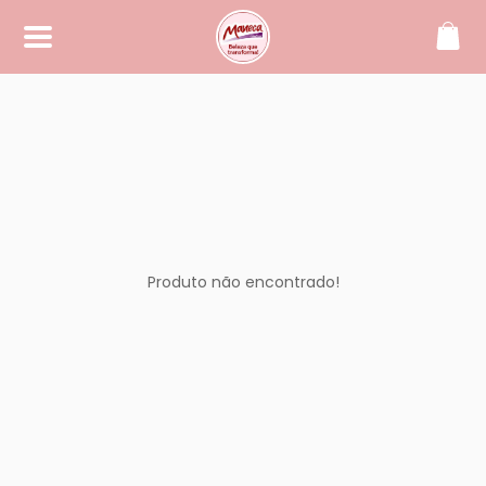
SOBRE
Maneca, beleza que transforma!
CONTATO
(42) 99994-2104
manecacosmeticos@yahoo.
com.br
Produto não encontrado!
REDES SOCIAIS