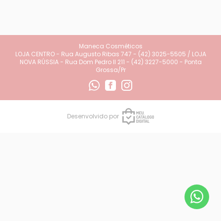
Maneca Cosméticos
LOJA CENTRO - Rua Augusto Ribas 747 - (42) 3025-5505 / LOJA
NOVA RÚSSIA - Rua Dom Pedro II 211 - (42) 3227-5000 - Ponta
Grossa/Pr
Desenvolvido por