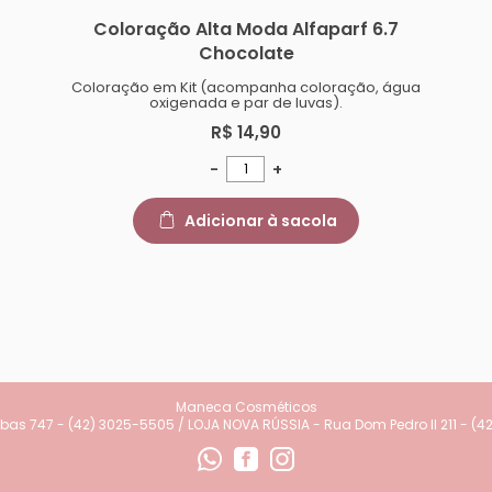
Coloração Alta Moda Alfaparf 6.7
Chocolate
Coloração em Kit (acompanha coloração, água
oxigenada e par de luvas).
R$ 14,90
-
+
Adicionar à sacola
Maneca Cosméticos
as 747 - (42) 3025-5505 / LOJA NOVA RÚSSIA - Rua Dom Pedro II 211 - (4