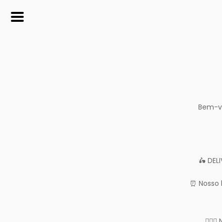
SOBRE
Maneca, beleza que transforma!
CONTATO
(42) 99994-2104
Bem-v
manecacosmeticos@yahoo.
com.br
REDES SOCIAIS
🛵 DEL
⏰ Nosso 
🤷🏻