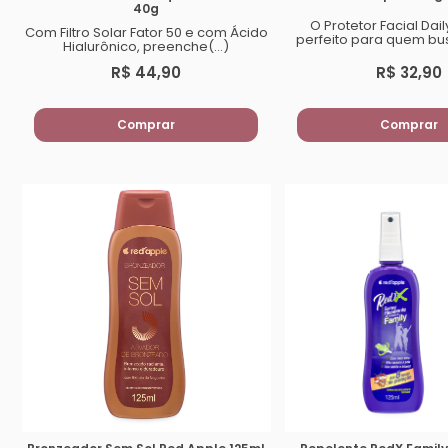
40g
O Protetor Facial Dail
Com Filtro Solar Fator 50 e com Ácido
perfeito para quem bus
Hialurônico, preenche(...)
R$ 44,90
R$ 32,90
Comprar
Comprar