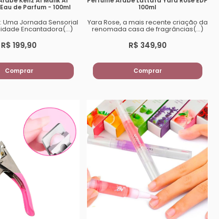
rabe Kenz Al Malik Al
Perfume Árabe Lattafa Yara Rose EDP
Eau de Parfum - 100ml
100ml
k: Uma Jornada Sensorial
Yara Rose, a mais recente criação da
idade Encantadora(...)
renomada casa de fragrâncias(...)
R$ 199,90
R$ 349,90
Comprar
Comprar