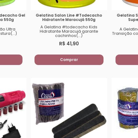
odecacho Gel
Gelatina Salon Line #Todecacho
Gelatina 
ra 550g
Hidratante Maracujá 550g
Supe
A Gelatina #todecacho Kids
ão Ultra
A Gelati
Hidratante Maracujá garante
stura(...)
Transição co
cachinhos(...)
R$ 41,90
Comprar