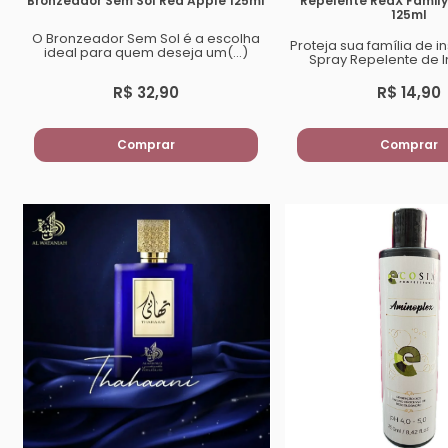
Bronzeador Sem Sol Red Apple 125ml
Repelente RedX Family
125ml
O Bronzeador Sem Sol é a escolha
Proteja sua família de 
ideal para quem deseja um(...)
Spray Repelente de In
R$ 32,90
R$ 14,90
Comprar
Comprar