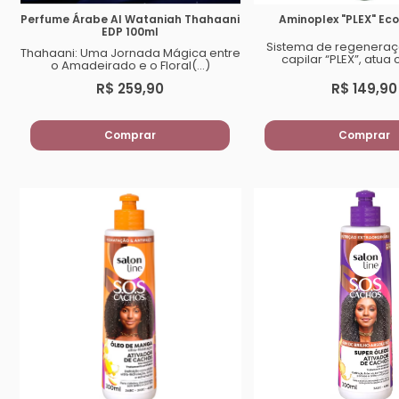
Perfume Árabe Al Wataniah Thahaani
Aminoplex "PLEX" Eco
EDP 100ml
Sistema de regeneraç
Thahaani: Uma Jornada Mágica entre
capilar “PLEX”, atua 
o Amadeirado e o Floral(...)
R$ 259,90
R$ 149,90
Comprar
Comprar