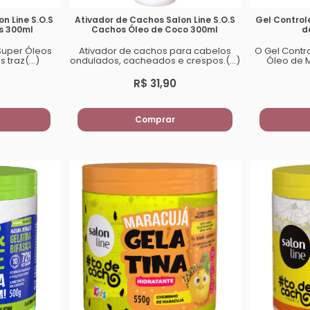
n Line S.O.S
Ativador de Cachos Salon Line S.O.S
Gel Controle
s 300ml
Cachos Óleo de Coco 300ml
d
Super Óleos
Ativador de cachos para cabelos
O Gel Contro
 traz(...)
ondulados, cacheados e crespos.(...)
Óleo de M
R$ 31,90
Comprar