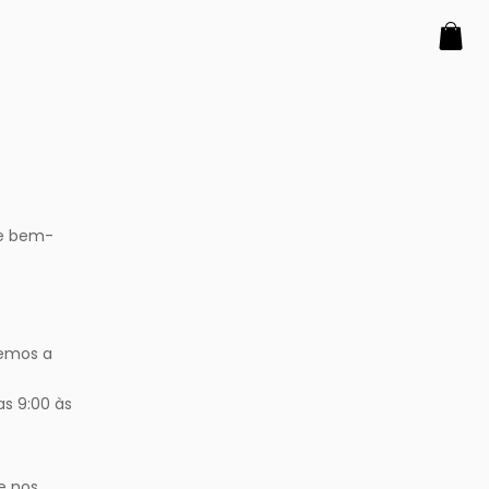
e bem-
temos a
s 9:00 às
e nos