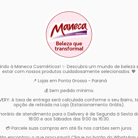
indo à Maneca Cosméticos! ✨ Descubra um mundo de beleza 
estar com nossos produtos cuidadosamente selecionados. 💖
📍 Lojas em Ponta Grossa - Paraná
💰 Sem pedido mínimo.
IVERY: A taxa de entrega será calculada conforme o seu Bairro, 
opção de retirada na Loja (Estacionamento Grátis).
horário de atendimento para o Delivery é de Segunda à Sexta da
18:00 e aos Sábados das 9:00 às 16:30.
💳 Parcele suas compras em até 6x nos cartões sem juros.
‍♀️ Não encontrou o que procurava? Clique no botão do WhatsApp 