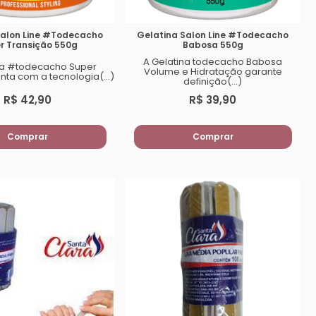
Salon Line #Todecacho
Gelatina Salon Line #Todecacho
r Transição 550g
Babosa 550g
A Gelatina todecacho Babosa
na #todecacho Super
Volume e Hidratação garante
nta com a tecnologia(...)
definição(...)
R$ 42,90
R$ 39,90
Comprar
Comprar