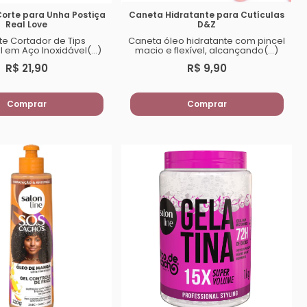
Corte para Unha Postiça
Caneta Hidratante para Cutículas
Real Love
D&Z
te Cortador de Tips
Caneta óleo hidratante com pincel
l em Aço Inoxidável(...)
macio e flexível, alcançando(...)
R$ 21,90
R$ 9,90
Comprar
Comprar