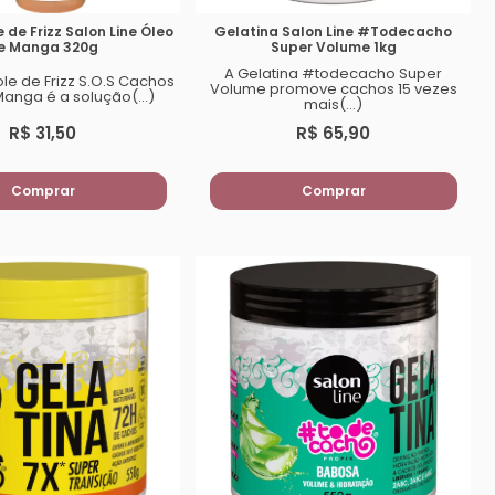
 de Frizz Salon Line Óleo
Gelatina Salon Line #Todecacho
e Manga 320g
Super Volume 1kg
A Gelatina #todecacho Super
le de Frizz S.O.S Cachos
Volume promove cachos 15 vezes
anga é a solução(...)
mais(...)
R$ 31,50
R$ 65,90
Comprar
Comprar