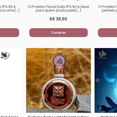
y FPS 50 é
O Protetor Facial Daily FPS 60 é ideal
O Protetor
ca uma(...)
para quem possui pele(...)
perfeito
R$ 38,90
Comprar