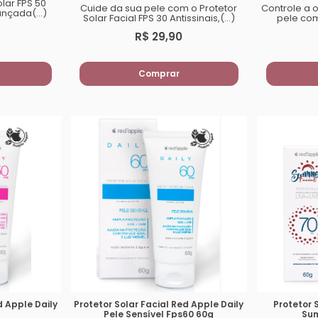
lar FPS 50
Cuide da sua pele com o Protetor
Controle a 
nçada(...)
Solar Facial FPS 30 Antissinais,(...)
pele com 
R$ 29,90
Comprar
d Apple Daily
Protetor Solar Facial Red Apple Daily
Protetor 
Pele Sensível Fps60 60g
Su