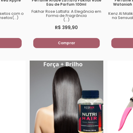
 Red Apple
Perfume Árabe Lattafa Fakhar Rose
Perfume Á
Eau de Parfum 100ml
Wataniah 
Fakhar Rose Lattafa: A Elegância em
insetos com o
Kenz Al Mali
Forma de Fragrância
setos(...)
na Sensual
(...)
R$ 399,90
Comprar