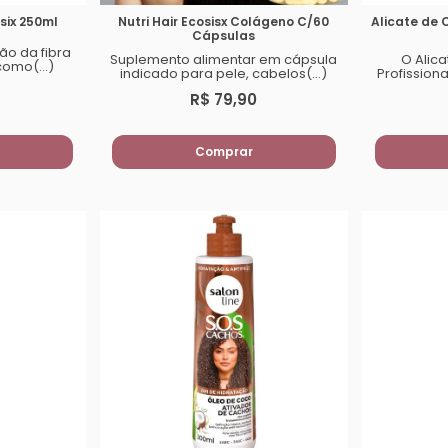
six 250ml
Nutri Hair Ecosisx Colágeno C/60
Alicate de 
Cápsulas
ão da fibra
Suplemento alimentar em cápsula
O Alica
como(...)
indicado para pele, cabelos(...)
Profissiona
R$ 79,90
Comprar