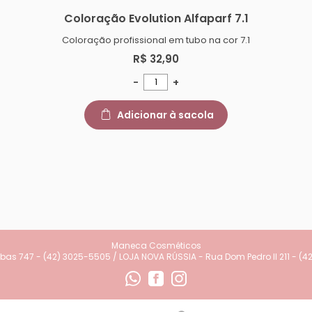
Coloração Evolution Alfaparf 7.1
Coloração profissional em tubo na cor 7.1
R$ 32,90
-
+
Adicionar à sacola
Maneca Cosméticos
as 747 - (42) 3025-5505 / LOJA NOVA RÚSSIA - Rua Dom Pedro II 211 - (4