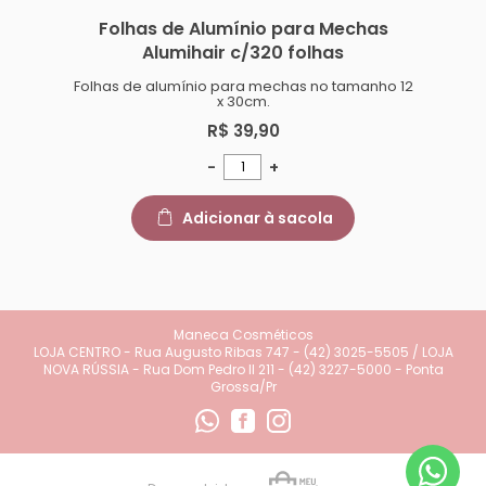
Folhas de Alumínio para Mechas
Alumihair c/320 folhas
Folhas de alumínio para mechas no tamanho 12
x 30cm.
R$ 39,90
-
+
Adicionar à sacola
Maneca Cosméticos
LOJA CENTRO - Rua Augusto Ribas 747 - (42) 3025-5505 / LOJA
NOVA RÚSSIA - Rua Dom Pedro II 211 - (42) 3227-5000 - Ponta
Grossa/Pr