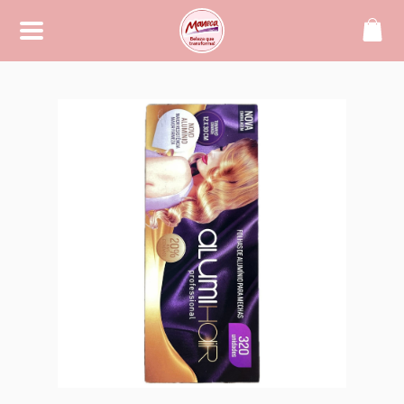
SOBRE
Maneca, beleza que transforma!
CONTATO
(42) 99994-2104
manecacosmeticos@yahoo.
com.br
REDES SOCIAIS