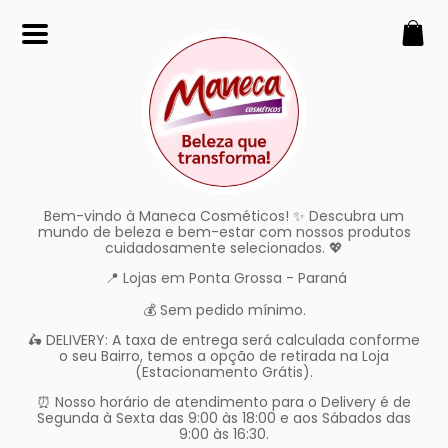
SOBRE
Maneca, beleza que transforma!
CONTATO
(42) 99994-2104
Bem-vindo à Maneca Cosméticos! ✨ Descubra um
manecacosmeticos@yahoo.
mundo de beleza e bem-estar com nossos produtos
com.br
cuidadosamente selecionados. 💖
📍 Lojas em Ponta Grossa - Paraná
REDES SOCIAIS
💰 Sem pedido mínimo.
🛵 DELIVERY: A taxa de entrega será calculada conforme
o seu Bairro, temos a opção de retirada na Loja
(Estacionamento Grátis).
⏰ Nosso horário de atendimento para o Delivery é de
Segunda à Sexta das 9:00 às 18:00 e aos Sábados das
9:00 às 16:30.