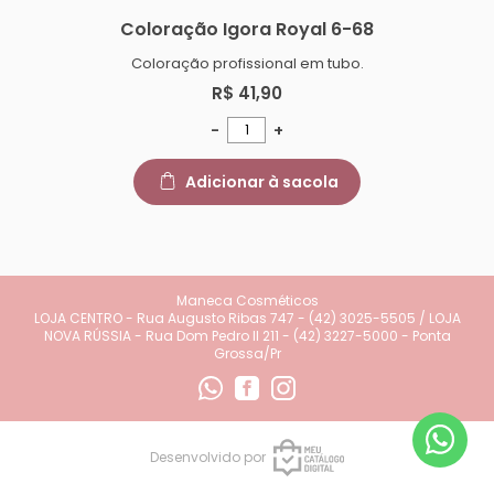
Coloração Igora Royal 6-68
Coloração profissional em tubo.
R$ 41,90
-
+
Adicionar à sacola
Maneca Cosméticos
LOJA CENTRO - Rua Augusto Ribas 747 - (42) 3025-5505 / LOJA
NOVA RÚSSIA - Rua Dom Pedro II 211 - (42) 3227-5000 - Ponta
Grossa/Pr
Desenvolvido por