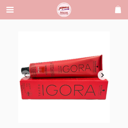
SOBRE
Maneca, beleza que transforma!
CONTATO
(42) 99994-2104
manecacosmeticos@yahoo.
com.br
REDES SOCIAIS