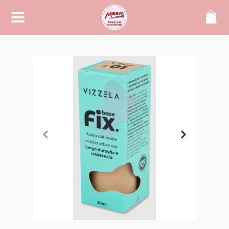
SOBRE
Maneca, beleza que transforma!
CONTATO
(42) 99994-2104
manecacosmeticos@yahoo.
com.br
REDES SOCIAIS