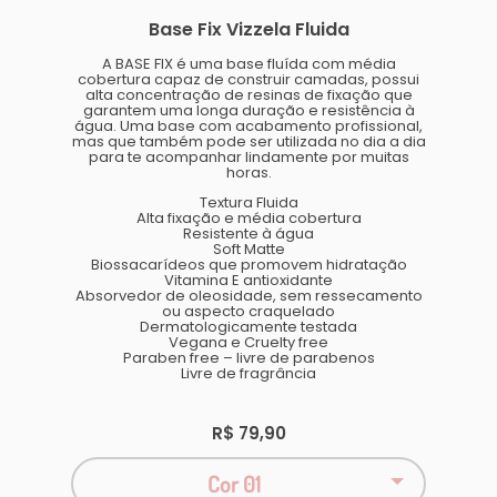
Base Fix Vizzela Fluida
A BASE FIX é uma base fluída com média
cobertura capaz de construir camadas, possui
alta concentração de resinas de fixação que
garantem uma longa duração e resistência à
água. Uma base com acabamento profissional,
mas que também pode ser utilizada no dia a dia
para te acompanhar lindamente por muitas
horas.
Textura Fluida
Alta fixação e média cobertura
Resistente à água
Soft Matte
Biossacarídeos que promovem hidratação
Vitamina E antioxidante
Absorvedor de oleosidade, sem ressecamento
ou aspecto craquelado
Dermatologicamente testada
Vegana e Cruelty free
Paraben free – livre de parabenos
Livre de fragrância
R$ 79,90
Cor 01