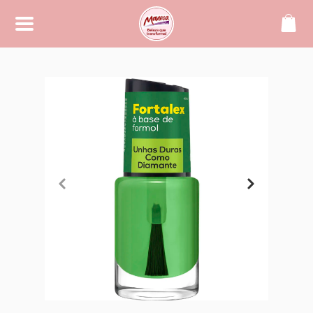
SOBRE
Maneca, beleza que transforma!
CONTATO
(42) 99994-2104
manecacosmeticos@yahoo.
com.br
REDES SOCIAIS