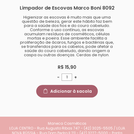
Limpador de Escovas Marco Boni 8092
Higienizar as escovas é muito mais que uma
questão de beleza, gerar este hábito faz bem
para a saúde dos fios e do couro cabeludo.
Conforme o uso contínuo, as escovas
acumulam resíduos de cosméticos, células
mortas e poeira. Esse ambiente facilita a
proliferação de ácaros, fungos e bactérias que,
se transferidos para os cabelos, pode afetar a
saúde do couro cabeludo, dando origem a
caspa ou outras doenças. Cerdas de nylon.
R$ 15,90
-
+
Adicionar à sacola
Maneca Cosméticos
LOJA CENTRO - Rua Augusto Ribas 747 - (42) 3025-5505 / LOJA
NOVA RÚSSIA - Rua Dom Pedro II 211 - (42) 3227-5000 - Ponta