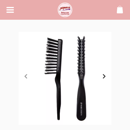
SOBRE
Maneca, beleza que transforma!
CONTATO
(42) 99994-2104
manecacosmeticos@yahoo.
com.br
REDES SOCIAIS