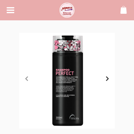
SOBRE
Maneca, beleza que transforma!
CONTATO
(42) 99994-2104
manecacosmeticos@yahoo.
com.br
REDES SOCIAIS