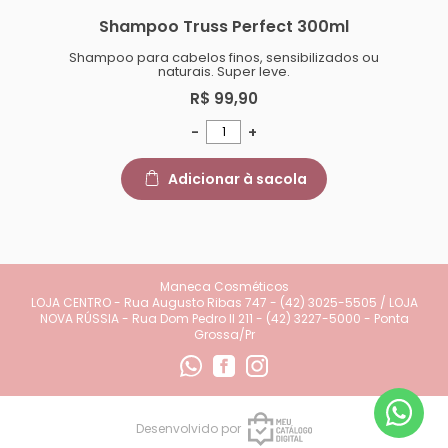
Shampoo Truss Perfect 300ml
Shampoo para cabelos finos, sensibilizados ou
naturais. Super leve.
R$ 99,90
-
+
Adicionar à sacola
Maneca Cosméticos
LOJA CENTRO - Rua Augusto Ribas 747 - (42) 3025-5505 / LOJA
NOVA RÚSSIA - Rua Dom Pedro II 211 - (42) 3227-5000 - Ponta
Grossa/Pr
Desenvolvido por