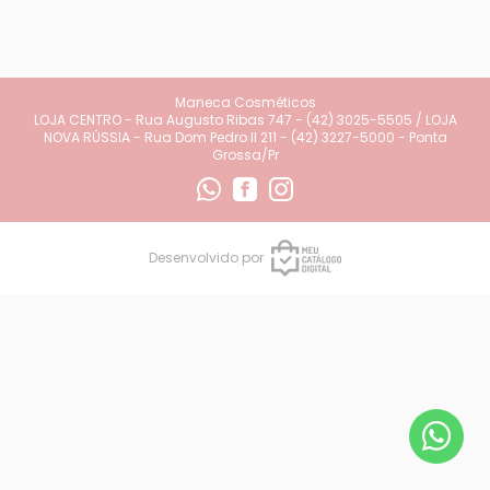
Maneca Cosméticos
LOJA CENTRO - Rua Augusto Ribas 747 - (42) 3025-5505 / LOJA
NOVA RÚSSIA - Rua Dom Pedro II 211 - (42) 3227-5000 - Ponta
Grossa/Pr
Desenvolvido por