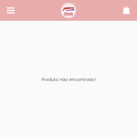
SOBRE
Maneca, beleza que transforma!
CONTATO
(42) 99994-2104
manecacosmeticos@yahoo.
com.br
Produto não encontrado!
REDES SOCIAIS