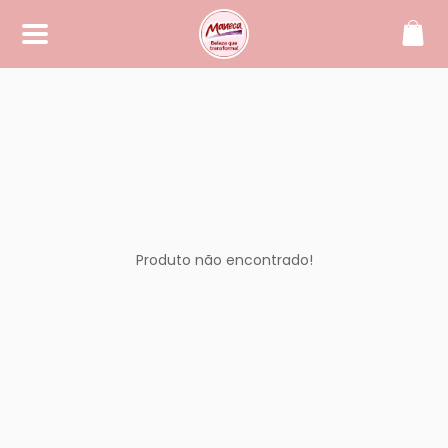
SOBRE
Maneca, beleza que transforma!
CONTATO
(42) 99994-2104
manecacosmeticos@yahoo.
com.br
Produto não encontrado!
REDES SOCIAIS