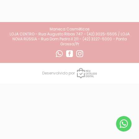
Maneca Cosméticos
LOJA CENTRO - Rua Augusto Ribas 747 - (42) 3025-5505 / LOJA
NOVA RÚSSIA - Rua Dom Pedro II 211 - (42) 3227-5000 - Ponta
Grossa/Pr
Desenvolvido por