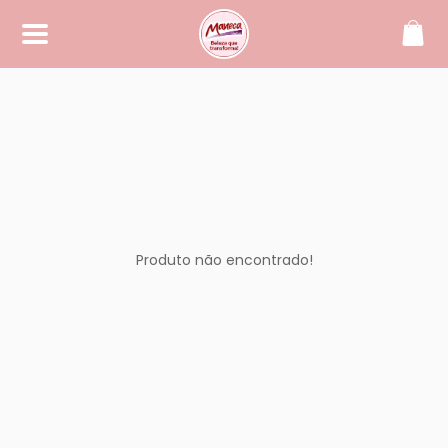
SOBRE
Maneca, beleza que transforma!
CONTATO
(42) 99994-2104
manecacosmeticos@yahoo.
com.br
Produto não encontrado!
REDES SOCIAIS