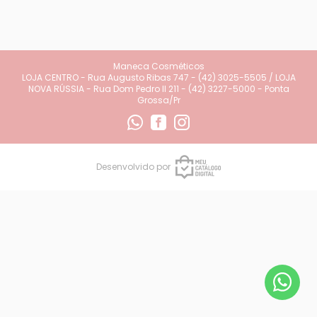
Maneca Cosméticos
LOJA CENTRO - Rua Augusto Ribas 747 - (42) 3025-5505 / LOJA
NOVA RÚSSIA - Rua Dom Pedro II 211 - (42) 3227-5000 - Ponta
Grossa/Pr
Desenvolvido por