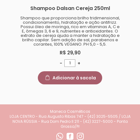
Shampoo Dalsan Cereja 250ml
Shampoo que proporciona brilho tridimensional,
condicionamento, hidratação e ação antifrizz.
Possui óleo de moringa, rico em vitaminas A, C e
E, ômegas 3, 6 e 9, nutrientes e antioxidantes. O
extrato de cereja ajuda a manter a hidratação e
brilho capilar. Sem adição de sal, parabenos e
corantes, 100% VEGANO. PH 5,0 - 5,5.
R$ 29,90
-
+
Adicionar à sacola
Maneca Cosméticos
LOJA CENTRO - Rua Augusto Ribas 747 - (42) 3025-5505 / LOJA
NOVA RÚSSIA - Rua Dom Pedro II 211 - (42) 3227-5000 - Ponta
Grossa/Pr