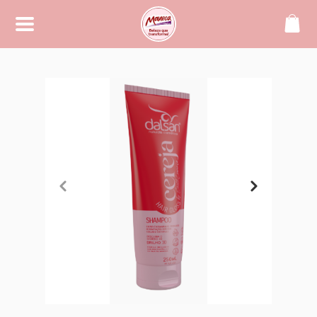
SOBRE
Maneca, beleza que transforma!
CONTATO
(42) 99994-2104
manecacosmeticos@yahoo.
com.br
REDES SOCIAIS