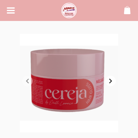
SOBRE
Maneca, beleza que transforma!
CONTATO
(42) 99994-2104
manecacosmeticos@yahoo.
com.br
REDES SOCIAIS