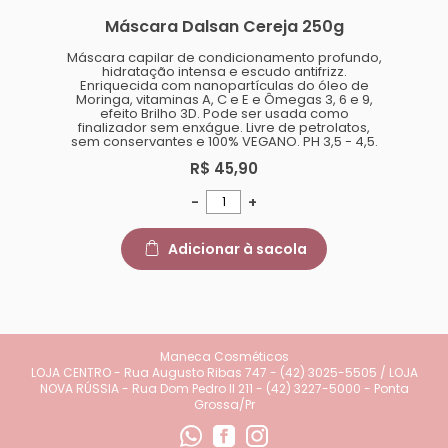
Máscara Dalsan Cereja 250g
Máscara capilar de condicionamento profundo,
hidratação intensa e escudo antifrizz.
Enriquecida com nanopartículas do óleo de
Moringa, vitaminas A, C e E e Ômegas 3, 6 e 9,
efeito Brilho 3D. Pode ser usada como
finalizador sem enxágue. Livre de petrolatos,
sem conservantes e 100% VEGANO. PH 3,5 - 4,5.
R$ 45,90
-
+
Adicionar à sacola
Maneca Cosméticos
LOJA CENTRO - Rua Augusto Ribas 747 - (42) 3025-5505 / LOJA
NOVA RÚSSIA - Rua Dom Pedro II 211 - (42) 3227-5000 - Ponta
Grossa/Pr