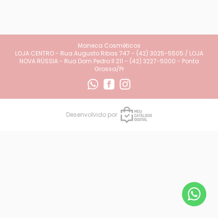
Maneca Cosméticos
LOJA CENTRO - Rua Augusto Ribas 747 - (42) 3025-5505 / LOJA
NOVA RÚSSIA - Rua Dom Pedro II 211 - (42) 3227-5000 - Ponta
Grossa/Pr
Desenvolvido por