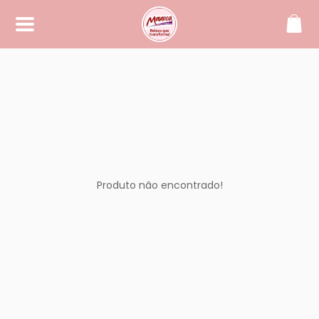
SOBRE
Maneca, beleza que transforma!
CONTATO
(42) 99994-2104
manecacosmeticos@yahoo.
com.br
Produto não encontrado!
REDES SOCIAIS